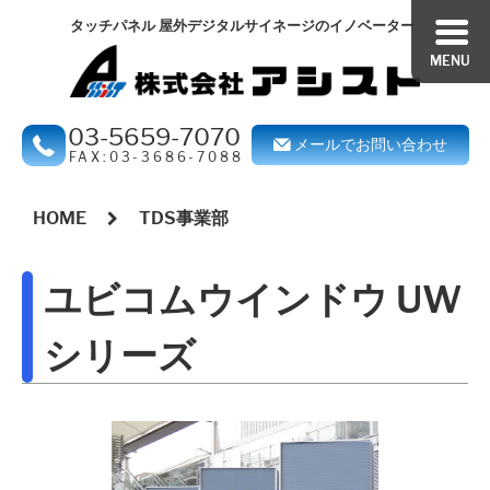
ペ
こ
こ
タッチパネル 屋外デジタルサイネージのイノベーター
ー
の
の
MENU
ジ
ペ
ペ
の
ー
ー
03-5659-7070
メールでお問い合わせ
開
ジ
ジ
FAX:03-3686-7088
始
の
の
本
位
本
本
HOME
TDS事業部
文
置
文
文
開
で
開
開
ユビコムウインドウ UW
始
す
始
始
位
位
シリーズ
置
置
へ
へ
行
行
く
く