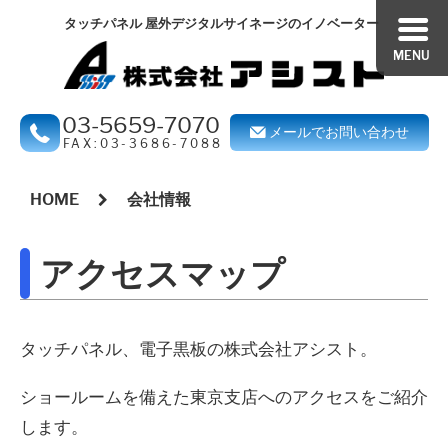
ペ
こ
こ
タッチパネル 屋外デジタルサイネージのイノベーター
ー
の
の
MENU
ジ
ペ
ペ
の
ー
ー
03-5659-7070
メールでお問い合わせ
開
ジ
ジ
FAX:03-3686-7088
始
の
の
本
位
本
本
HOME
会社情報
文
置
文
文
開
で
開
開
アクセスマップ
始
す
始
始
位
位
置
置
タッチパネル、電子黒板の株式会社アシスト。
へ
へ
ショールームを備えた東京支店へのアクセスをご紹介
行
行
します。
く
く