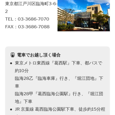
東京都江戸川区臨海町3-6-
2
TEL：03-3686-7070
FAX：03-3686-7088
電車でお越し頂く場合
東京メトロ東西線『葛西駅』下車、都バスで
約10分
臨海28乙『臨海車庫』行き、『堀江団地』下
車
臨海28甲『葛西臨海公園駅』行き、『堀江団
地』下車
JR 京葉線 葛西臨海公園駅下車、徒歩約15分程