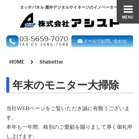
ペ
こ
こ
タッチパネル 屋外デジタルサイネージのイノベーター
ー
の
の
MENU
ジ
ペ
ペ
の
ー
ー
03-5659-7070
メールでお問い合わせ
開
ジ
ジ
FAX:03-3686-7088
始
の
の
本
位
本
本
HOME
Shabetter
文
置
文
文
開
で
開
開
年末のモニター大掃除
始
す
始
始
位
位
置
置
当社WEBページをご覧いただき誠に有難うございま
へ
へ
す。
行
行
本年も一年間、格別のご愛顧を賜りまして厚く御礼申
く
く
し上げます。